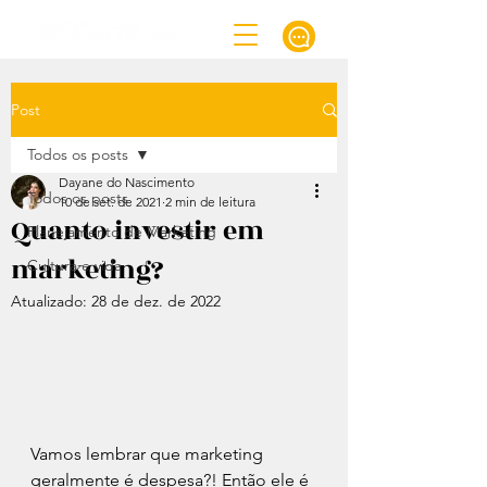
Post
Todos os posts
Dayane do Nascimento
Todos os posts
10 de set. de 2021
2 min de leitura
Quanto investir em
Planejamento de Marketing
marketing?
Cultura e vida
Atualizado:
28 de dez. de 2022
Vamos lembrar que marketing 
geralmente é despesa?! Então ele é 