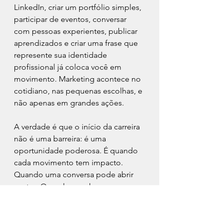
LinkedIn, criar um portfólio simples, 
participar de eventos, conversar 
com pessoas experientes, publicar 
aprendizados e criar uma frase que 
represente sua identidade 
profissional já coloca você em 
movimento. Marketing acontece no 
cotidiano, nas pequenas escolhas, e 
não apenas em grandes ações.
A verdade é que o início da carreira 
não é uma barreira: é uma 
oportunidade poderosa. É quando 
cada movimento tem impacto. 
Quando uma conversa pode abrir 
portas. Quando uma boa 
apresentação pode mudar o rumo 
de uma história. Quem entende isso 
cedo constrói reputação, acelera o 