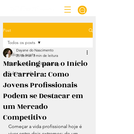
Post
Todos os posts
Dayane do Nascimento
Todos os posts
25 de mai.
3 min de leitura
Marketing para o Início
Planejamento de Marketing
da Carreira: Como
Cultura e vida
Jovens Profissionais
Podem se Destacar em
um Mercado
Competitivo
Começar a vida profissional hoje é 
viver entre dois extremos: de um 